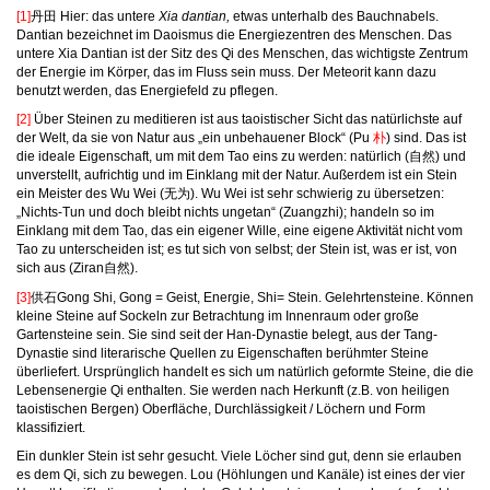
[1]
丹田 Hier: das untere
Xia dantian,
etwas unterhalb des Bauchnabels.
Dantian bezeichnet im Daoismus die Energiezentren des Menschen. Das
untere Xia Dantian ist der Sitz des Qi des Menschen, das wichtigste Zentrum
der Energie im Körper, das im Fluss sein muss. Der Meteorit kann dazu
benutzt werden, das Energiefeld zu pflegen.
[2]
Über Steinen zu meditieren ist aus taoistischer Sicht das natürlichste auf
der Welt, da sie von Natur aus „ein unbehauener Block“ (Pu
朴
) sind. Das ist
die ideale Eigenschaft, um mit dem Tao eins zu werden: natürlich (自然) und
unverstellt, aufrichtig und im Einklang mit der Natur. Außerdem ist ein Stein
ein Meister des Wu Wei (无为). Wu Wei ist sehr schwierig zu übersetzen:
„Nichts-Tun und doch bleibt nichts ungetan“ (Zuangzhi); handeln so im
Einklang mit dem Tao, das ein eigener Wille, eine eigene Aktivität nicht vom
Tao zu unterscheiden ist; es tut sich von selbst; der Stein ist, was er ist, von
sich aus (Ziran自然).
[3]
供石Gong Shi, Gong = Geist, Energie, Shi= Stein. Gelehrtensteine. Können
kleine Steine auf Sockeln zur Betrachtung im Innenraum oder große
Gartensteine sein. Sie sind seit der Han-Dynastie belegt, aus der Tang-
Dynastie sind literarische Quellen zu Eigenschaften berühmter Steine
überliefert. Ursprünglich handelt es sich um natürlich geformte Steine, die die
Lebensenergie Qi enthalten. Sie werden nach Herkunft (z.B. von heiligen
taoistischen Bergen) Oberfläche, Durchlässigkeit / Löchern und Form
klassifiziert.
Ein dunkler Stein ist sehr gesucht. Viele Löcher sind gut, denn sie erlauben
es dem Qi, sich zu bewegen. Lou (Höhlungen und Kanäle) ist eines der vier