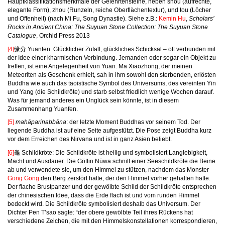
Hauptklassifikationsmerkmale der Gelehrtensteine, neben shou (aufrechte,
elegante Form), zhou (Runzeln, reiche Oberflächentextur), und tou (Löcher
und Offenheit) (nach Mi Fu, Song Dynastie). Siehe z.B.:
Kemin Hu
,
Scholars’
Rocks in Ancient China: The Suyuan Stone Collection: The Suyuan Stone
Catalogue
, Orchid Press 2013
[4]
缘分 Yuanfen. Glücklicher Zufall, glückliches Schicksal – oft verbunden mit
der Idee einer kharmischen Verbindung. Jemanden oder sogar ein Objekt zu
treffen, ist eine Angelegenheit von Yuan. Ma Xiaozhong, der meinen
Meteoriten als Geschenk erhielt, sah in ihm sowohl den sterbenden, erlösten
Buddha wie auch das taoistische Symbol des Universums, des vereinten Yin
und Yang (die Schildkröte) und starb selbst friedlich wenige Wochen darauf.
Was für jemand anderes ein Unglück sein könnte, ist in diesem
Zusammenhang Yuanfen.
[5]
mahāparinabbāna
: der letzte Moment Buddhas vor seinem Tod. Der
liegende Buddha ist auf eine Seite aufgestützt. Die Pose zeigt Buddha kurz
vor dem Erreichen des Nirvana und ist in ganz Asien beliebt.
[6]
龜 Schildkröte: Die Schildkröte ist heilig und symbolisiert Langlebigkeit,
Macht und Ausdauer. Die Göttin Nüwa schnitt einer Seeschildkröte die Beine
ab und verwendete sie, um den Himmel zu stützen, nachdem das Monster
Gong Gong
den Berg zerstört hatte, der den Himmel vorher gehalten hatte.
Der flache Brustpanzer und der gewölbte Schild der Schildkröte entsprechen
der chinesischen Idee, dass die Erde flach ist und vom runden Himmel
bedeckt wird. Die Schildkröte symbolisiert deshalb das Universum. Der
Dichter Pen T’sao sagte: “der obere gewölbte Teil ihres Rückens hat
verschiedene Zeichen, die mit den Himmelskonstellationen korrespondieren,