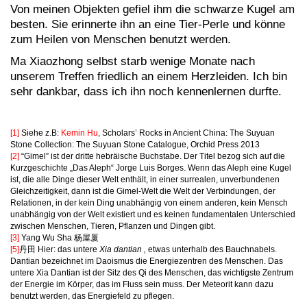
Von meinen Objekten gefiel ihm die schwarze Kugel am
besten. Sie erinnerte ihn an eine Tier-Perle und könne
zum Heilen von Menschen benutzt werden.
Ma Xiaozhong selbst starb wenige Monate nach
unserem Treffen friedlich an einem Herzleiden. Ich bin
sehr dankbar, dass ich ihn noch kennenlernen durfte.
[1]
Siehe z.B:
Kemin Hu
, Scholars’ Rocks in Ancient China: The Suyuan
Stone Collection: The Suyuan Stone Catalogue, Orchid Press 2013
[2]
“Gimel” ist der dritte hebräische Buchstabe. Der Titel bezog sich auf die
Kurzgeschichte „Das Aleph“ Jorge Luis Borges. Wenn das Aleph eine Kugel
ist, die alle Dinge dieser Welt enthält, in einer surrealen, unverbundenen
Gleichzeitigkeit, dann ist die Gimel-Welt die Welt der Verbindungen, der
Relationen, in der kein Ding unabhängig von einem anderen, kein Mensch
unabhängig von der Welt existiert und es keinen fundamentalen Unterschied
zwischen Menschen, Tieren, Pflanzen und Dingen gibt.
[3]
Yang Wu Sha 杨屋厦
[5]
丹田 Hier: das untere
Xia dantian ,
etwas unterhalb des Bauchnabels.
Dantian bezeichnet im Daoismus die Energiezentren des Menschen. Das
untere Xia Dantian ist der Sitz des Qi des Menschen, das wichtigste Zentrum
der Energie im Körper, das im Fluss sein muss. Der Meteorit kann dazu
benutzt werden, das Energiefeld zu pflegen.