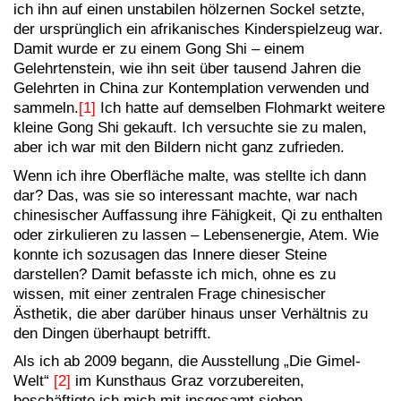
ich ihn auf einen unstabilen hölzernen Sockel setzte,
der ursprünglich ein afrikanisches Kinderspielzeug war.
Damit wurde er zu einem Gong Shi – einem
Gelehrtenstein, wie ihn seit über tausend Jahren die
Gelehrten in China zur Kontemplation verwenden und
sammeln.
[1]
Ich hatte auf demselben Flohmarkt weitere
kleine Gong Shi gekauft. Ich versuchte sie zu malen,
aber ich war mit den Bildern nicht ganz zufrieden.
Wenn ich ihre Oberfläche malte, was stellte ich dann
dar? Das, was sie so interessant machte, war nach
chinesischer Auffassung ihre Fähigkeit, Qi zu enthalten
oder zirkulieren zu lassen – Lebensenergie, Atem. Wie
konnte ich sozusagen das Innere dieser Steine
darstellen? Damit befasste ich mich, ohne es zu
wissen, mit einer zentralen Frage chinesischer
Ästhetik, die aber darüber hinaus unser Verhältnis zu
den Dingen überhaupt betrifft.
Als ich ab 2009 begann, die Ausstellung „Die Gimel-
Welt“
[2]
im Kunsthaus Graz vorzubereiten,
beschäftigte ich mich mit insgesamt sieben