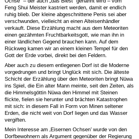
Ochse“ – der auch „das Biest“ genannt wird – vom
Feng Shui Meister kastriert werden, damit er endlich
ruhig blieb. Der kleine abgeschnittene Penis sei aber
verschwunden, vielleicht an einen Alteisenhändler
verkauft. Diese Erzählung macht aus dem Meteoriten
einen gezähmten Fruchtbarkeitsgott, wie man ihn in
einer ländlichen Gegend brauchen kann. Auf dem
Rückweg kamen wir an einem kleinen Tempel für den
Gott der Erde vorbei, direkt bei den Feldern.
Aber auch zu diesem entlegenen Dorf ist die Moderne
vorgedrungen und bringt Unglück mit sich. Die älteste
Schicht der Erzählung über den Meteoriten bringt Nüwa
ins Spiel, die Ein alter Mann meinte, seit den Zeiten, als
die Himmelsgöttin Nüwa den Himmel mit Steinen
flickte, fielen sie herunter und brächten Katastrophen
mit sich: in diesem Fall in Form von Minen seltener
Erden, die nicht weit von Dorf liegen und das Wasser
vergiften.
Mein Interesse am ‚Eisernen Ochsen’ wurde von den
Dorfbewohnern als Argument gegenüber der Regierung