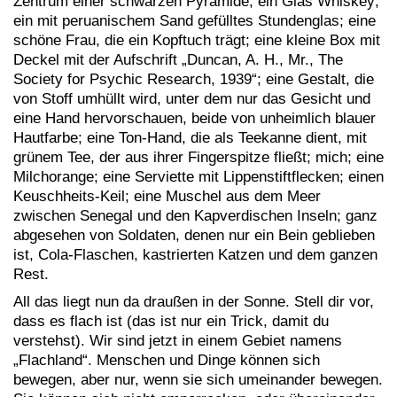
Zentrum einer schwarzen Pyramide; ein Glas Whiskey;
ein mit peruanischem Sand gefülltes Stundenglas; eine
schöne Frau, die ein Kopftuch trägt; eine kleine Box mit
Deckel mit der Aufschrift „Duncan, A. H., Mr., The
Society for Psychic Research, 1939“; eine Gestalt, die
von Stoff umhüllt wird, unter dem nur das Gesicht und
eine Hand hervorschauen, beide von unheimlich blauer
Hautfarbe; eine Ton-Hand, die als Teekanne dient, mit
grünem Tee, der aus ihrer Fingerspitze fließt; mich; eine
Milchorange; eine Serviette mit Lippenstiftflecken; einen
Keuschheits-Keil; eine Muschel aus dem Meer
zwischen Senegal und den Kapverdischen Inseln; ganz
abgesehen von Soldaten, denen nur ein Bein geblieben
ist, Cola-Flaschen, kastrierten Katzen und dem ganzen
Rest.
All das liegt nun da draußen in der Sonne. Stell dir vor,
dass es flach ist (das ist nur ein Trick, damit du
verstehst). Wir sind jetzt in einem Gebiet namens
„Flachland“. Menschen und Dinge können sich
bewegen, aber nur, wenn sie sich umeinander bewegen.