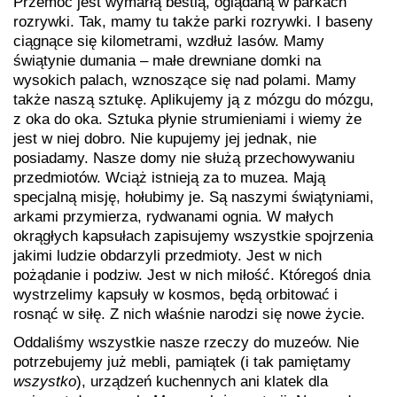
Przemoc jest wymarłą bestią, oglądaną w parkach
rozrywki. Tak, mamy tu także parki rozrywki. I baseny
ciągnące się kilometrami, wzdłuż lasów. Mamy
świątynie dumania – małe drewniane domki na
wysokich palach, wznoszące się nad polami. Mamy
także naszą sztukę. Aplikujemy ją z mózgu do mózgu,
z oka do oka. Sztuka płynie strumieniami i wiemy że
jest w niej dobro. Nie kupujemy jej jednak, nie
posiadamy. Nasze domy nie służą przechowywaniu
przedmiotów. Wciąż istnieją za to muzea. Mają
specjalną misję, hołubimy je. Są naszymi świątyniami,
arkami przymierza, rydwanami ognia. W małych
okrągłych kapsułach zapisujemy wszystkie spojrzenia
jakimi ludzie obdarzyli przedmioty. Jest w nich
pożądanie i podziw. Jest w nich miłość. Któregoś dnia
wystrzelimy kapsuły w kosmos, będą orbitować i
rosnąć w siłę. Z nich właśnie narodzi się nowe życie.
Oddaliśmy wszystkie nasze rzeczy do muzeów. Nie
potrzebujemy już mebli, pamiątek (i tak pamiętamy
wszystko
), urządzeń kuchennych ani klatek dla