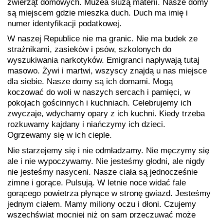
zwierząt domowych. Muzea służą materii. Nasze domy
są miejscem gdzie mieszka duch. Duch ma imię i
numer identyfikacji podatkowej.
W naszej Republice nie ma granic. Nie ma budek ze
strażnikami, zasieków i psów, szkolonych do
wyszukiwania narkotyków. Emigranci napływają tutaj
masowo. Żywi i martwi, wszyscy znajdą u nas miejsce
dla siebie. Nasze domy są ich domami. Mogą
koczować do woli w naszych sercach i pamięci, w
pokojach gościnnych i kuchniach. Celebrujemy ich
zwyczaje, wdychamy opary z ich kuchni. Kiedy trzeba
rozkuwamy kajdany i niańczymy ich dzieci.
Ogrzewamy się w ich cieple.
Nie starzejemy się i nie odmładzamy. Nie męczymy się
ale i nie wypoczywamy. Nie jesteśmy głodni, ale nigdy
nie jesteśmy nasyceni. Nasze ciała są jednocześnie
zimne i gorące. Pulsują. W letnie noce widać fale
gorącego powietrza płynące w stronę gwiazd. Jesteśmy
jednym ciałem. Mamy miliony oczu i dłoni. Czujemy
wszechświat mocniej niż on sam przeczuwać może