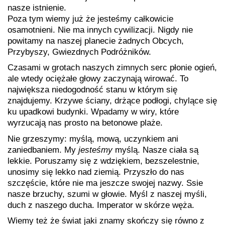
nasze istnienie.
Poza tym wiemy już że jesteśmy całkowicie
osamotnieni. Nie ma innych cywilizacji. Nigdy nie
powitamy na naszej planecie żadnych Obcych,
Przybyszy, Gwiezdnych Podróżników.
Czasami w grotach naszych zimnych serc płonie ogień,
ale wtedy ociężałe głowy zaczynają wirować. To
największa niedogodność stanu w którym się
znajdujemy. Krzywe ściany, drżące podłogi, chylące się
ku upadkowi budynki. Wpadamy w wiry, które
wyrzucają nas prosto na betonowe plaże.
Nie grzeszymy: myślą, mową, uczynkiem ani
zaniedbaniem. My
jesteśmy
myślą. Nasze ciała są
lekkie. Poruszamy się z wdziękiem, bezszelestnie,
unosimy się lekko nad ziemią. Przyszło do nas
szczęście, które nie ma jeszcze swojej nazwy. Ssie
nasze brzuchy, szumi w głowie. Myśl z naszej myśli,
duch z naszego ducha. Imperator w skórze węża.
Wiemy też że świat jaki znamy skończy się równo z