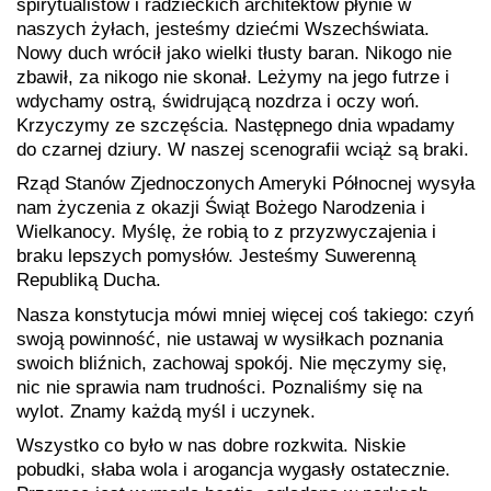
spirytualistów i radzieckich architektów płynie w
naszych żyłach, jesteśmy dziećmi Wszechświata.
Nowy duch wrócił jako wielki tłusty baran. Nikogo nie
zbawił, za nikogo nie skonał. Leżymy na jego futrze i
wdychamy ostrą, świdrującą nozdrza i oczy woń.
Krzyczymy ze szczęścia. Następnego dnia wpadamy
do czarnej dziury. W naszej scenografii wciąż są braki.
Rząd Stanów Zjednoczonych Ameryki Północnej wysyła
nam życzenia z okazji Świąt Bożego Narodzenia i
Wielkanocy. Myślę, że robią to z przyzwyczajenia i
braku lepszych pomysłów. Jesteśmy Suwerenną
Republiką Ducha.
Nasza konstytucja mówi mniej więcej coś takiego: czyń
swoją powinność, nie ustawaj w wysiłkach poznania
swoich bliźnich, zachowaj spokój. Nie męczymy się,
nic nie sprawia nam trudności. Poznaliśmy się na
wylot. Znamy każdą myśl i uczynek.
Wszystko co było w nas dobre rozkwita. Niskie
pobudki, słaba wola i arogancja wygasły ostatecznie.