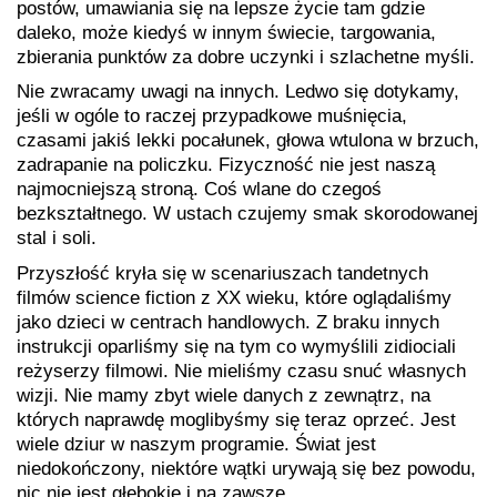
postów, umawiania się na lepsze życie tam gdzie
daleko, może kiedyś w innym świecie, targowania,
zbierania punktów za dobre uczynki i szlachetne myśli.
Nie zwracamy uwagi na innych. Ledwo się dotykamy,
jeśli w ogóle to raczej przypadkowe muśnięcia,
czasami jakiś lekki pocałunek, głowa wtulona w brzuch,
zadrapanie na policzku. Fizyczność nie jest naszą
najmocniejszą stroną. Coś wlane do czegoś
bezkształtnego. W ustach czujemy smak skorodowanej
stal i soli.
Przyszłość kryła się w scenariuszach tandetnych
filmów science fiction z XX wieku, które oglądaliśmy
jako dzieci w centrach handlowych. Z braku innych
instrukcji oparliśmy się na tym co wymyślili zidiociali
reżyserzy filmowi. Nie mieliśmy czasu snuć własnych
wizji. Nie mamy zbyt wiele danych z zewnątrz, na
których naprawdę moglibyśmy się teraz oprzeć. Jest
wiele dziur w naszym programie. Świat jest
niedokończony, niektóre wątki urywają się bez powodu,
nic nie jest głębokie i na zawsze.