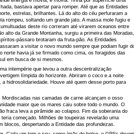
nde energia e movia, e movia. Tinha por superfície uma
ada, bastava apertar para romper. Até que as Entidades
rte, estrelas, brilhantes. Lá do alto do céu perfuraram a
ela rompeu, soltando um grande jato. A massa mole fugiu e
umultuadas deste rio correram até virarem oceanos entre
 No alto da Grande Montanha, surgiu a primeira das Moradas
íritos-pássaro brotaram da fruta-pão. As Entidades
assaram a visitar o novo mundo sempre que podiam fugir d
o norte havia já se firmado como cima, os foragidos das
 sul em busca de si mesmos.
ma intempérie que levou a outra descentralização
ertigem límpida do horizonte. Abriram o coco e a noite
, a hidrosolidariedade. Houve até quem desse porto para
a. Mordiscadas nas camadas de carne alcançam o osso
nidade maior que os mares caiu sobre todo o mundo. O
tão fraca leva a pirâmide ao colapso. Fim da soberania do
 teria começado. Milhões de toupeiras revelarão uma
m blocos, despertando a Entidade das profundezas.
dem. Cada um tem o seu, como ímãs de bolso, e GPSs deve