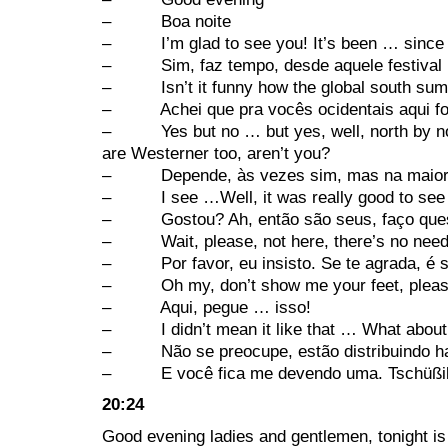
– Boa noite
– I’m glad to see you! It’s been … sinc
– Sim, faz tempo, desde aquele festival no
– Isn’t it funny how the global south summi
– Achei que pra vocês ocidentais aqui fos
– Yes but no … but yes, well, north by nor
are Westerner too, aren’t you?
– Depende, às vezes sim, mas na maior pa
– I see …Well, it was really good to see yo
– Gostou? Ah, então são seus, faço ques
– Wait, please, not here, there’s no need
– Por favor, eu insisto. Se te agrada, é s
– Oh my, don’t show me your feet, please
– Aqui, pegue … isso!
– I didn’t mean it like that … What about 
– Não se preocupe, estão distribuindo hav
– E você fica me devendo uma. Tschüßik
20:24
Good evening ladies and gentlemen, tonight is 