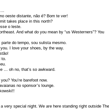
e …
 oeste distante, não é? Bom te ver!
t takes place in this north?
se o leste.
theast. And what do you mean by “us Westerners”? You
rte do tempo, sou sulista mesmo.
u. I love your shoes, by the way.
tão!
 to.
eu.
 … oh no, that’s so awkward.
you? You’re barefoot now.
aianas no sponsor’s lounge.
owski!!
a very special night. We are here standing right outside Th