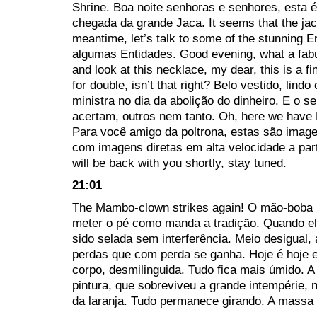
Shrine. Boa noite senhoras e senhores, esta 
chegada da grande Jaca. It seems that the jack
meantime, let’s talk to some of the stunning E
algumas Entidades. Good evening, what a fabulo
and look at this necklace, my dear, this is a fin
for double, isn’t that right? Belo vestido, lin
ministra no dia da abolição do dinheiro. E o s
acertam, outros nem tanto. Oh, here we have En
Para você amigo da poltrona, estas são image
com imagens diretas em alta velocidade a part
will be back with you shortly, stay tuned.
21:01
The Mambo-clown strikes again! O mão-boba 
meter o pé como manda a tradição. Quando ele 
sido selada sem interferência. Meio desigual
perdas que com perda se ganha. Hoje é hoje e
corpo, desmilinguida. Tudo fica mais úmido. A
pintura, que sobreviveu a grande intempérie, 
da laranja. Tudo permanece girando. A massa 