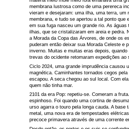
matéria meio mole meio fofa emanava uma gra
membrana lustrosa como de uma perereca inch
vieram e desejaram: uma ilha, uma terra, um no
membrana, e tudo se apertou a tal ponto que 
em sua fuga nasceu um grande rio. As águas t
ilhas, que se cristalizaram em areia e pedra.
a Morada da Copa das Árvores, de onde os esp
puderam então deixar sua Morada Celeste e p
inverno. Muitas e muitas eras depois, quando 
trevas do ocidente retomaram expedições ao
Ciclo 2024, uma grande imprudência causou u
magnética. Caminhantes tornados cegos pela v
escapou. A seca chegou ao sul local. Com ela
quem não tinha mar.
2101 da era Pop: repetiu-se. Comeram a frut
espinhoso. Foi quando uma cortina de desuma
urso agarra o touro pela longa cauda. A base 
metal, uma nova era de tempestades elétricas
precoce primavera através de uma corrente e
Desde então, os nortes e os suis se confun