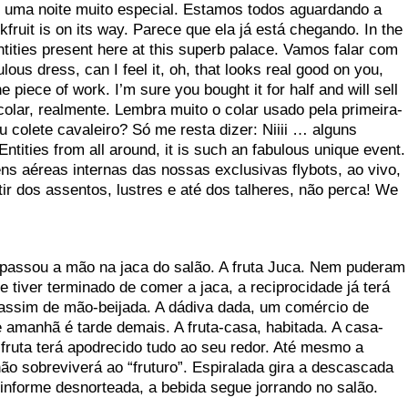
é uma noite muito especial. Estamos todos aguardando a
fruit is on its way. Parece que ela já está chegando. In the
ntities present here at this superb palace. Vamos falar com
us dress, can I feel it, oh, that looks real good on you,
e piece of work. I’m sure you bought it for half and will sell
do colar, realmente. Lembra muito o colar usado pela primeira-
eu colete cavaleiro? Só me resta dizer: Niiii … alguns
tities from all around, it is such an fabulous unique event.
ns aéreas internas das nossas exclusivas flybots, ao vivo,
ir dos assentos, lustres e até dos talheres, não perca! We
passou a mão na jaca do salão. A fruta Juca. Nem puderam
tiver terminado de comer a jaca, a reciprocidade já terá
, assim de mão-beijada. A dádiva dada, um comércio de
 amanhã é tarde demais. A fruta-casa, habitada. A casa-
 fruta terá apodrecido tudo ao seu redor. Até mesmo a
não sobreviverá ao “fruturo”. Espiralada gira a descascada
informe desnorteada, a bebida segue jorrando no salão.