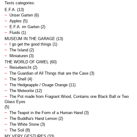
Texts categories:
E.F.A.
(13)
Unser Garten
(6)
Apples
(5)
E.F.A. im Garten
(2)
Fluids
(1)
MUSEUM IN THE GARAGE
(13)
I go get the good things
(1)
The Island
(2)
Miniaturen
(3)
THE WORLD OF GIMEL
(60)
Reisebericht
(2)
The Guardian of All Things that are the Case
(3)
The Shell
(4)
The Hedgeapple / Osage Orange
(11)
The Meteorite
(12)
The Pot made from Fragrant Wood, Contains one Black Ball or Two
Glass Eyes
(5)
The Teapot in the Form of a Human Hand
(3)
The Buddha's Hand Lemon
(2)
The White Stone
(3)
The Soil
(8)
MY VERY GESTURES
(33)